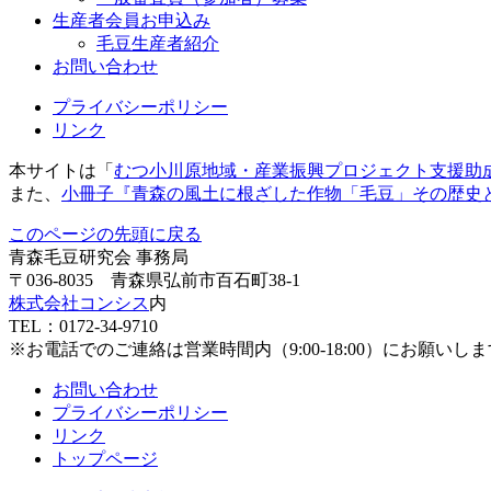
生産者会員お申込み
毛豆生産者紹介
お問い合わせ
プライバシーポリシー
リンク
本サイトは「
むつ小川原地域・産業振興プロジェクト支援助
また、
小冊子『青森の風土に根ざした作物「毛豆」その歴史
このページの先頭に戻る
青森毛豆研究会 事務局
〒036-8035 青森県弘前市百石町38-1
株式会社コンシス
内
TEL：0172-34-9710
※お電話でのご連絡は営業時間内（9:00-18:00）にお願いし
お問い合わせ
プライバシーポリシー
リンク
トップページ