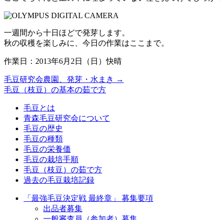
一週間から十日ほどで発芽します。
秋の収穫を楽しみに、今日の作業はここまで。
作業日：2013年6月2日（日）快晴
毛豆研究会農園、発芽・水まき
→
毛豆（枝豆）の基本の茹で方
毛豆とは
青森毛豆研究会について
毛豆の歴史
毛豆の種類
毛豆の栄養価
毛豆の栽培手順
毛豆（枝豆）の茹で方
過去の毛豆栽培記録
「最強毛豆決定戦 最終章」 募集要項
出品者募集
一般審査員（参加者）募集