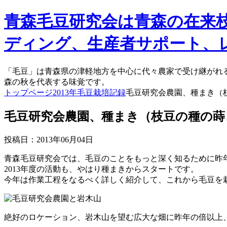
青森毛豆研究会は青森の在来
ディング、生産者サポート、
「毛豆」は青森県の津軽地方を中心に代々農家で受け継がれ
森の秋を代表する味覚です。
トップページ
2013年毛豆栽培記録
毛豆研究会農園、種まき（
毛豆研究会農園、種まき（枝豆の種の蒔
投稿日：2013年06月04日
青森毛豆研究会では、毛豆のことをもっと深く知るために昨
2013年度の活動も、やはり種まきからスタートです。
今年は作業工程をなるべく詳しく紹介して、これから毛豆を
絶好のロケーション、岩木山を望む広大な畑に昨年の倍以上、