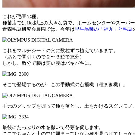
これが毛豆の種。
種苗店では1kg以上の大きな袋で、ホームセンターやスーパ
青森毛豆研究会農園では、今年は
早生品種の「福丸」と毛豆
これをマルチシートの穴に数粒ずつ植えていきます。
（あとで間引くので２〜３粒で充分）
しかし、数分で膝は笑い腰はバキバキに。
そこで登場するのが、この手動式の点播機（種まき機）。
手元のグリップを握って種を落とし、土をかけるスグレモノ
最後にたっぷりの水を撒いて発芽を促します。
ここでちゃんと土の中に埋まっていない種を見つけてしっか