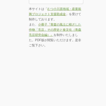
本サイトは「
むつ小川原地域・産業振
興プロジェクト支援助成金
」を受けて
制作しております。
また、
小冊子『青森の風土に根ざした
作物「毛豆」その歴史と食文化（青森
毛豆研究会編）』
を制作いたしまし
た。PDF版が閲覧いただけます。是非
ご覧下さい。