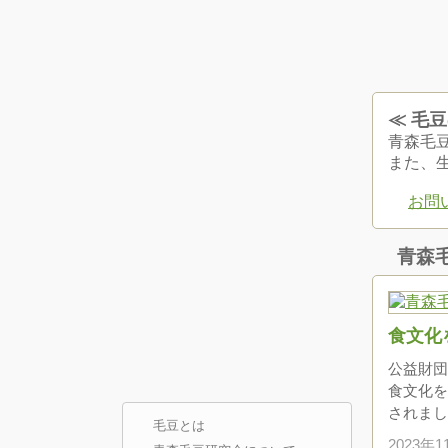
≪ 毛
青森毛
また、
お問
青森
食文化
公益財団
食文化を
されまし
毛豆とは
2023年1