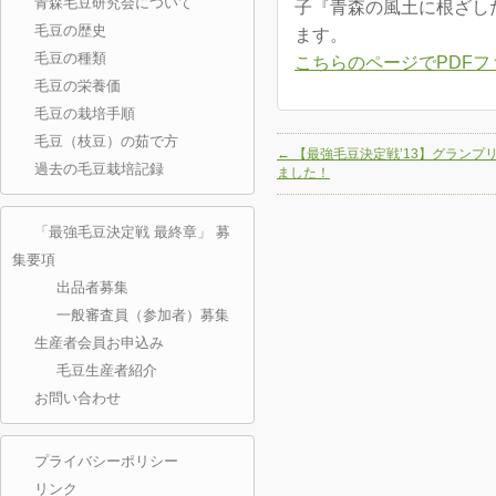
青森毛豆研究会について
子『青森の風土に根ざし
毛豆の歴史
ます。
毛豆の種類
こちらのページでPDF
毛豆の栄養価
毛豆の栽培手順
毛豆（枝豆）の茹で方
←
【最強毛豆決定戦’13】グランプ
過去の毛豆栽培記録
ました！
「最強毛豆決定戦 最終章」 募
集要項
出品者募集
一般審査員（参加者）募集
生産者会員お申込み
毛豆生産者紹介
お問い合わせ
プライバシーポリシー
リンク