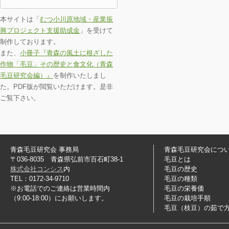
本サイトは「
むつ小川原地域・産業振
興プロジェクト支援助成金
」を受けて
制作しております。
また、
小冊子『青森の風土に根ざした
作物「毛豆」その歴史と食文化（青森
毛豆研究会編）』
を制作いたしまし
た。PDF版が閲覧いただけます。是非
ご覧下さい。
青森毛豆研究会 事務局
青森毛豆研究会につ
〒036-8035 青森県弘前市百石町38-1
毛豆とは
株式会社コンシス
内
毛豆の歴史
TEL：0172-34-9710
毛豆の種類
※お電話でのご連絡は営業時間内
毛豆の栄養価
（9:00-18:00）にお願いします。
毛豆の栽培手順
毛豆（枝豆）の茹で