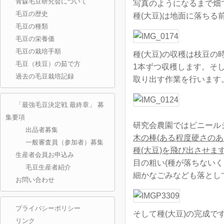
青森毛豆研究会について
写真のようになるまで畑
毛豆の歴史
種(大豆)は地面に落ちる
毛豆の種類
毛豆の栄養価
毛豆の栽培手順
種(大豆)の収穫は枝豆
毛豆（枝豆）の茹で方
1本ずつ収穫します。そ
過去の毛豆栽培記録
取り出す作業を行います
「最強毛豆決定戦 最終章」 募
集要項
研究会農園ではビニール
出品者募集
木の棒(ある程度硬さの
一般審査員（参加者）募集
種(大豆)を飛び出させま
生産者会員お申込み
目の粗い(種が落ちないく
毛豆生産者紹介
細かなごみなども落とし
お問い合わせ
プライバシーポリシー
そして種(大豆)の完成で
リンク