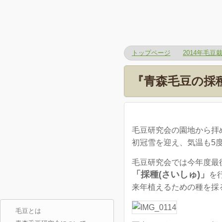
トップページ
2014年毛豆
『青森毛豆の採種
毛豆研究会の園地から拝
初冠雪を迎え、気温も5
毛豆研究会では今年度最
「採種(さいしゅ)」
を
来年植えるための種を採
毛豆とは