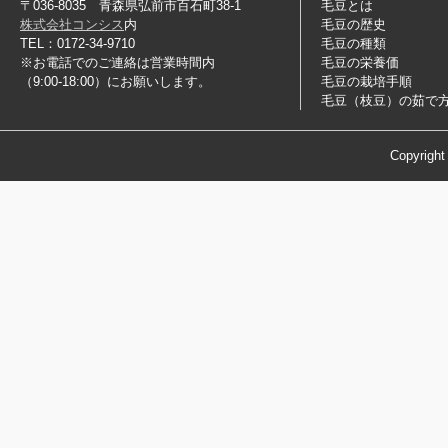
〒036-8035 青森県弘前市百石町38-1
毛豆とは
株式会社コンシス
内
毛豆の歴史
TEL：0172-34-9710
毛豆の種類
※お電話でのご連絡は営業時間内
毛豆の栄養価
（9:00-18:00）にお願いします。
毛豆の栽培手順
毛豆（枝豆）の茹で
Copyrigh