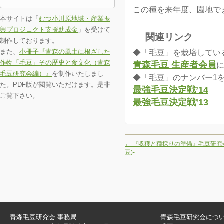
この種を来年度、園地で
本サイトは「
むつ小川原地域・産業振
興プロジェクト支援助成金
」を受けて
関連リンク
制作しております。
また、
小冊子『青森の風土に根ざした
◆「毛豆」を栽培してい
作物「毛豆」その歴史と食文化（青森
青森毛豆 生産者会員
毛豆研究会編）』
を制作いたしまし
◆「毛豆」のナンバー1を
た。PDF版が閲覧いただけます。是非
最強毛豆決定戦’14
ご覧下さい。
最強毛豆決定戦’13
←
『収穫と種採りの準備』毛豆研究会
豆)-
青森毛豆研究会 事務局
青森毛豆研究会につ