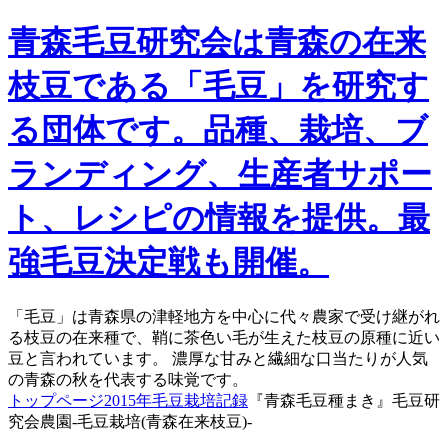
青森毛豆研究会は青森の在来
枝豆である「毛豆」を研究す
る団体です。品種、栽培、ブ
ランディング、生産者サポー
ト、レシピの情報を提供。最
強毛豆決定戦も開催。
「毛豆」は青森県の津軽地方を中心に代々農家で受け継がれ
る枝豆の在来種で、鞘に茶色い毛が生えた枝豆の原種に近い
豆と言われています。 濃厚な甘みと繊細な口当たりが人気
の青森の秋を代表する味覚です。
トップページ
2015年毛豆栽培記録
『青森毛豆種まき』毛豆研
究会農園-毛豆栽培(青森在来枝豆)-