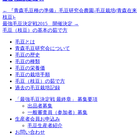
←
『青森毛豆種の準備』毛豆研究会農園-毛豆栽培(青森在来
枝豆)-
最強毛豆決定戦2015 開催決定
→
毛豆（枝豆）の基本の茹で方
毛豆とは
青森毛豆研究会について
毛豆の歴史
毛豆の種類
毛豆の栄養価
毛豆の栽培手順
毛豆（枝豆）の茹で方
過去の毛豆栽培記録
「最強毛豆決定戦 最終章」 募集要項
出品者募集
一般審査員（参加者）募集
生産者会員お申込み
毛豆生産者紹介
お問い合わせ