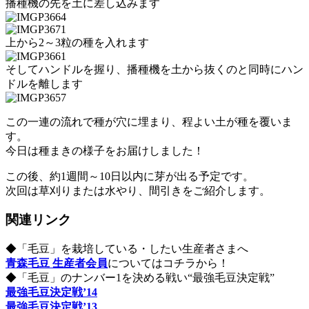
播種機の先を土に差し込みます
上から2～3粒の種を入れます
そしてハンドルを握り、播種機を土から抜くのと同時にハン
ドルを離します
この一連の流れで種が穴に埋まり、程よい土が種を覆いま
す。
今日は種まきの様子をお届けしました！
この後、約1週間～10日以内に芽が出る予定です。
次回は草刈りまたは水やり、間引きをご紹介します。
関連リンク
◆「毛豆」を栽培している・したい生産者さまへ
青森毛豆 生産者会員
についてはコチラから！
◆「毛豆」のナンバー1を決める戦い“最強毛豆決定戦”
最強毛豆決定戦’14
最強毛豆決定戦’13