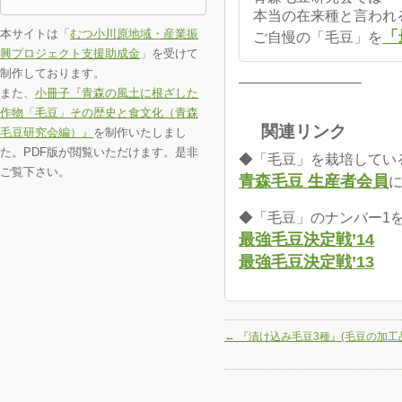
本当の在来種と言われ
本サイトは「
むつ小川原地域・産業振
「
ご自慢の「毛豆」を
興プロジェクト支援助成金
」を受けて
制作しております。
————————–
また、
小冊子『青森の風土に根ざした
作物「毛豆」その歴史と食文化（青森
関連リンク
毛豆研究会編）』
を制作いたしまし
た。PDF版が閲覧いただけます。是非
◆「毛豆」を栽培してい
ご覧下さい。
青森毛豆 生産者会員
◆「毛豆」のナンバー1を決
最強毛豆決定戦’14
最強毛豆決定戦’13
←
『漬け込み毛豆3種』(毛豆の加工品