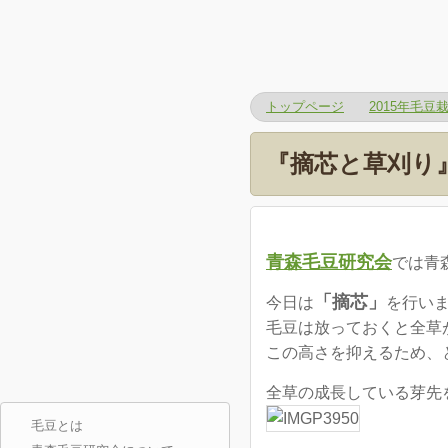
トップページ
2015年毛豆
『摘芯と草刈り』
青森毛豆研究会
では青
「摘芯」
今日は
を行い
毛豆は放っておくと全草が
この高さを抑えるため、
全草の成長している芽先
毛豆とは