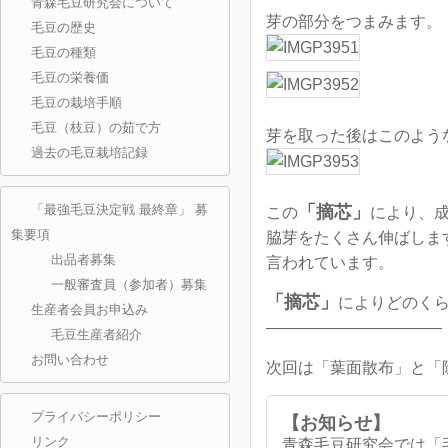
青森毛豆研究会について
芽の部分をつまみます。
毛豆の歴史
毛豆の種類
毛豆の栄養価
毛豆の栽培手順
毛豆（枝豆）の茹で方
芽を取った後はこのよう
過去の毛豆栽培記録
「最強毛豆決定戦 最終章」 募
「摘芯」
この
により、
集要項
脇芽をたくさん伸ばしま
出品者募集
言われています。
一般審査員（参加者）募集
「摘芯」
によりどのく
生産者会員お申込み
——————————―
毛豆生産者紹介
お問い合わせ
次回は「葉面散布」と「
プライバシーポリシー
【お知らせ】
リンク
青森毛豆研究会では「