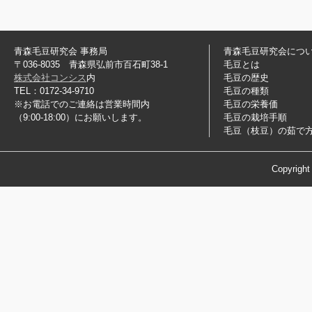
青森毛豆研究会 事務局
青森毛豆研究会につ
〒036-8035 青森県弘前市百石町38-1
毛豆とは
株式会社コンシス
内
毛豆の歴史
TEL：0172-34-9710
毛豆の種類
※お電話でのご連絡は営業時間内
毛豆の栄養価
（9:00-18:00）にお願いします。
毛豆の栽培手順
毛豆（枝豆）の茹で
Copyrigh