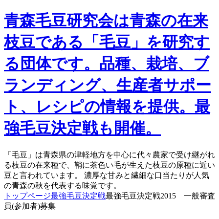
青森毛豆研究会は青森の在来
枝豆である「毛豆」を研究す
る団体です。品種、栽培、ブ
ランディング、生産者サポー
ト、レシピの情報を提供。最
強毛豆決定戦も開催。
「毛豆」は青森県の津軽地方を中心に代々農家で受け継がれ
る枝豆の在来種で、鞘に茶色い毛が生えた枝豆の原種に近い
豆と言われています。 濃厚な甘みと繊細な口当たりが人気
の青森の秋を代表する味覚です。
トップページ
最強毛豆決定戦
最強毛豆決定戦2015 一般審査
員(参加者)募集