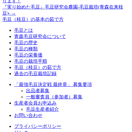
ります！
『実り始めた毛豆』毛豆研究会農園-毛豆栽培(青森在来枝
豆)-
→
毛豆（枝豆）の基本の茹で方
毛豆とは
青森毛豆研究会について
毛豆の歴史
毛豆の種類
毛豆の栄養価
毛豆の栽培手順
毛豆（枝豆）の茹で方
過去の毛豆栽培記録
「最強毛豆決定戦 最終章」 募集要項
出品者募集
一般審査員（参加者）募集
生産者会員お申込み
毛豆生産者紹介
お問い合わせ
プライバシーポリシー