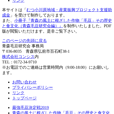
リンク
本サイトは「
むつ小川原地域・産業振興プロジェクト支援助
成金
」を受けて制作しております。
また、
小冊子『青森の風土に根ざした作物「毛豆」その歴史
と食文化（青森毛豆研究会編）』
を制作いたしました。PDF
版が閲覧いただけます。是非ご覧下さい。
このページの先頭に戻る
青森毛豆研究会 事務局
〒036-8035 青森県弘前市百石町38-1
株式会社コンシス
内
TEL：0172-34-9710
※お電話でのご連絡は営業時間内（9:00-18:00）にお願いし
ます。
お問い合わせ
プライバシーポリシー
リンク
トップページ
最強毛豆決定戦2019
青森の風土に根ざした作物「毛豆」その歴史と食文化