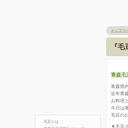
トップペ
『毛
青森毛
青森県
近年青
お料理
今日は
毛豆の
毛豆とは
▼毛豆