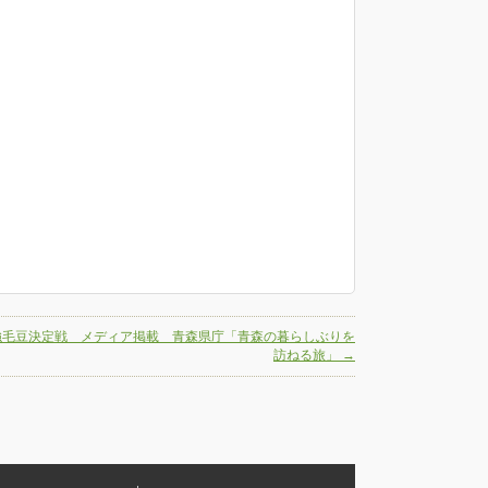
強毛豆決定戦 メディア掲載 青森県庁「青森の暮らしぶりを
訪ねる旅」
→