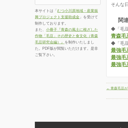
そんな
本サイトは「
むつ小川原地域・産業振
興プロジェクト支援助成金
」を受けて
関
制作しております。
◆「毛
また、
小冊子『青森の風土に根ざした
青森毛
作物「毛豆」その歴史と食文化（青森
毛豆研究会編）』
を制作いたしまし
◆「毛豆
た。PDF版が閲覧いただけます。是非
最強毛
ご覧下さい。
最強毛
最強毛
←
青森毛豆が