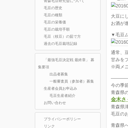
青森毛豆研究会について
毛豆の歴史
毛豆の種類
大豆に
毛豆の栄養価
お酒が
毛豆の栽培手順
▼毛豆
毛豆（枝豆）の茹で方
過去の毛豆栽培記録
通常、
甘みを
「最強毛豆決定戦 最終章」 募
※両メ
集要項
出品者募集
———
一般審査員（参加者）募集
今の季節
生産者会員お申込み
青森県
毛豆生産者紹介
金木さ
お問い合わせ
青森県
毛豆のお
プライバシーポリシー
青森県
リンク