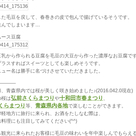
した毛豆を戻して、春巻きの皮で包んで揚げているそうです。
進んでしまいます…
ムース豆腐
豆乳から作られる豆腐を毛豆の大豆から作った濃厚なお豆腐で
プラスすればスイーツとしても楽しめそうです。
ニュー名は勝手に名づけさせていただきました。
————
、青森県内では桜が美しく咲き始めました♪(2016.042.0現在)
弘前さくらまつり
十和田市春まつり
の桜は
や
、
くらまつり
青森県内各地
等、
で楽しむことができます。
津軽地方に旅行に来られ、お酒をたしなむ際は、
料理にも注目してみてください(^^)
へ観光に来られたお客様に毛豆の味わいを年中楽しんでもらえ