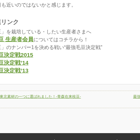
日も近いのではないかと感じます。
連リンク
豆」を栽培している・したい生産者さまへ
豆 生産者会員
についてはコチラから！
」のナンバー1を決める戦い“最強毛豆決定戦”
豆決定戦2015
豆決定戦’14
豆決定戦’13
東北素材の一つに選ばれました！-青森在来枝豆-
最