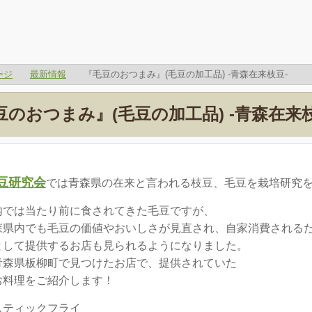
ージ
最新情報
『毛豆のおつまみ』(毛豆の加工品) -青森在来枝豆-
豆のおつまみ』(毛豆の加工品) -青森在来枝
豆研究会
では青森県の在来と言われる枝豆、毛豆を栽培研究
内では当たり前に食されてきた毛豆ですが、
森県内でも毛豆の価値やおいしさが見直され、自家消費される
として提供するお店も見られるようになりました。
青森県板柳町で見つけたお店で、提供されていた
お料理をご紹介します！
スティックフライ