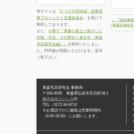
本サイトは「
むつ小川原地域・産業振
興プロジェクト支援助成金
」を受けて
←
『追加播種
制作しております。
(青森在来枝豆)
また、
小冊子『青森の風土に根ざした
作物「毛豆」その歴史と食文化（青森
毛豆研究会編）』
を制作いたしまし
た。PDF版が閲覧いただけます。是非
ご覧下さい。
青森毛豆研究会 事務局
〒036-8035 青森県弘前市百石町38-1
株式会社コンシス
内
TEL：0172-34-9710
※お電話でのご連絡は営業時間内
（9:00-18:00）にお願いします。