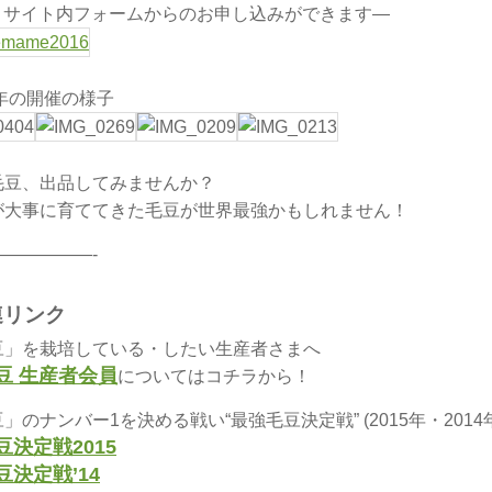
Xとサイト内フォームからのお申し込みができます―
5年の開催の様子
毛豆、出品してみませんか？
が大事に育ててきた毛豆が世界最強かもしれません！
—————-
連リンク
豆」を栽培している・したい生産者さまへ
豆 生産者会員
についてはコチラから！
」のナンバー1を決める戦い“最強毛豆決定戦” (2015年・2014年
豆決定戦2015
豆決定戦’14