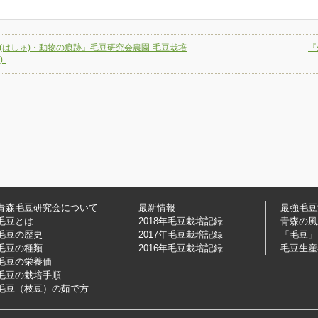
(はしゅ)・動物の痕跡』毛豆研究会農園-毛豆栽培
『
-
青森毛豆研究会について
最新情報
最強毛豆
毛豆とは
2018年毛豆栽培記録
青森の風
毛豆の歴史
2017年毛豆栽培記録
「毛豆」
毛豆の種類
2016年毛豆栽培記録
毛豆生産
毛豆の栄養価
毛豆の栽培手順
毛豆（枝豆）の茹で方