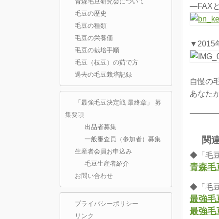
青森毛豆研究会について
―FA
毛豆の歴史
毛豆の種類
毛豆の栄養価
▼201
毛豆の栽培手順
毛豆（枝豆）の茹で方
過去の毛豆栽培記録
自慢の
あなた
「最強毛豆決定戦 最終章」 募
————
集要項
出品者募集
関
一般審査員（参加者）募集
生産者会員お申込み
◆「毛
毛豆生産者紹介
青森毛
お問い合わせ
◆「毛豆
最強毛
プライバシーポリシー
最強毛
リンク