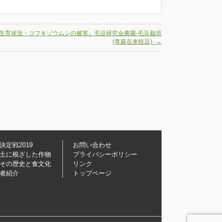
生育状況・コフキゾウムシの被害』毛豆研究会農園-毛豆栽培
(青森在来枝豆)-
→
決定戦2019
お問い合わせ
土に根ざした作物
プライバシーポリシー
その歴史と食文化
リンク
者紹介
トップページ