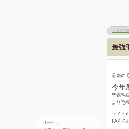
トップペ
最強
最強の
今年
青森毛
より毛
サイト
FAXで
毛豆とは